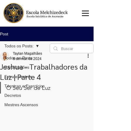
Post
Todos os Posts:
Taylan Magalhães
Todos os Posts:
6 de mar. de 2024
Jeshua - Trabalhadores da
Canalizações
Luz | Parte 4
Extraterrestres
Técnicas e Exercícios
O Seu Ser de Luz 
Decretos
Mestres Ascensos