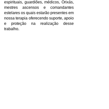
espirituais, guardiões, médicos, Orixás,
mestres ascensos e comandantes
estelares
os quais estarão presentes em
nossa terapia oferecendo suporte, apoio
e proteção na realização desse
trabalho.
▪ Observação Importante: ​
É importante ressaltar que ess
a terapia
não substitui ou impede qualquer
tratamento médico ou terapêutico que a
pessoa já esteja fazendo, seja
tratamento com psicólogos,
psicanalistas ou psiquiatras.
▪
Dias e Horários de Atendimento:
A forma dos atendimentos são feitos
através da plataforma do Google Meets