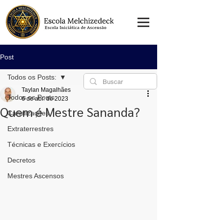
Post
Todos os Posts:
Taylan Magalhães
Todos os Posts:
6 de abr. de 2023
Quem é Mestre Sananda?
Canalizações
Extraterrestres
Técnicas e Exercícios
Decretos
Mestres Ascensos