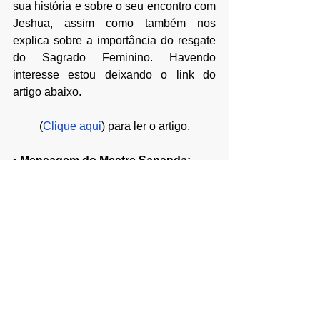
sua história e sobre o seu encontro com 
Jeshua, assim como também nos 
explica sobre a importância do resgate 
do Sagrado Feminino. Havendo 
interesse estou deixando o link do 
artigo abaixo.
(
Clique aqui
) para ler o artigo.
▪ Mensagem do Mestre Sananda:
https://video.wixstatic.com/video/b17cd0_e1
7e4ef473d749e081b02d9a85df38b8/1080p/
mp4/file.mp4
Espero poder ter lhe ajudado de 