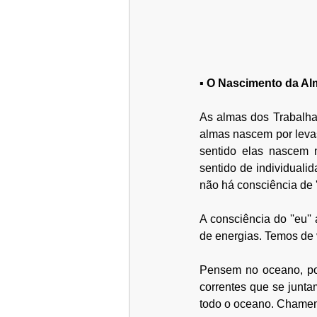
▪ 
O Nascimento da Al
As almas dos Trabalha
almas nascem por levas
sentido elas nascem 
sentido de individuali
não há consciência de ''e
A consciência do ''eu'
de energias. Temos de v
Pensem no oceano, po
correntes que se junt
todo o oceano. Chamem-