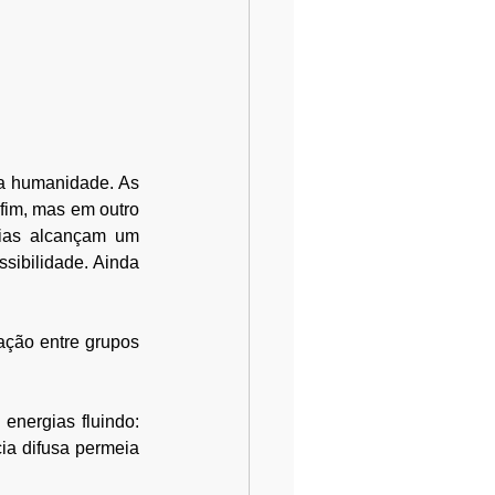
a humanidade. As 
im, mas em outro 
ias alcançam um 
sibilidade. Ainda 
ação entre grupos 
ergias fluindo: 
a difusa permeia 