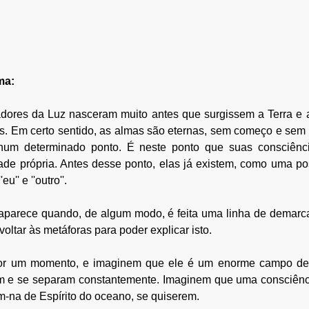
ma:
dores da Luz nasceram muito antes que surgissem a Terra e 
. Em certo sentido, as almas são eternas, sem começo e sem f
num determinado ponto. É neste ponto que suas consciênc
dade própria. Antes desse ponto, elas já existem, como uma pos
u'' e ''outro''.
' aparece quando, de algum modo, é feita uma linha de demarc
oltar às metáforas para poder explicar isto.
r um momento, e imaginem que ele é um enorme campo de en
am e se separam constantemente. Imaginem que uma consciênci
na de Espírito do oceano, se quiserem. 