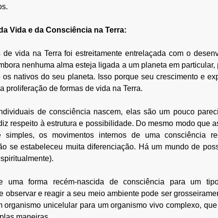
os.
a Vida e da Consciência na Terra:
de vida na Terra foi estreitamente entrelaçada com o desenvo
Embora nenhuma alma esteja ligada a um planeta em particular, 
o os nativos do seu planeta. Isso porque seu crescimento e e
proliferação de formas de vida na Terra.
dividuais de consciência nascem, elas são um pouco parec
 diz respeito à estrutura e possibilidade. Do mesmo modo que a
nte simples, os movimentos internos de uma consciência re
não se estabeleceu muita diferenciação. Há um mundo de possi
spiritualmente). 
e uma forma recém-nascida de consciência para um tipo 
de observar e reagir a seu meio ambiente pode ser grosseiram
 organismo unicelular para um organismo vivo complexo, que 
plas maneiras.