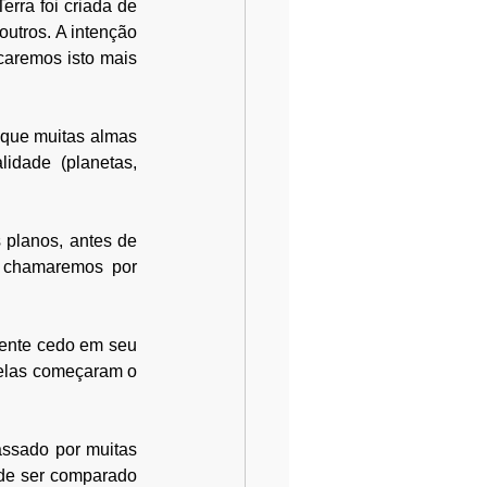
rra foi criada de 
utros. A intenção 
caremos isto mais 
 que muitas almas 
idade (planetas, 
planos, antes de 
s chamaremos por 
mente cedo em seu 
elas começaram o 
assado por muitas 
de ser comparado 