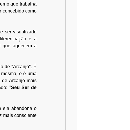
erno que trabalha 
r concebido como 
 ser visualizado 
ferenciação e a 
l que aquecem a 
de ''Arcanjo''. É 
i mesma, e é uma 
 de Arcanjo mais 
do: ''
Seu Ser de 
e ela abandona o 
z mais consciente 