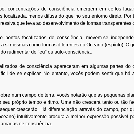
o, concentrações de consciência emergem em certos lugar
s focalizada, menos difusa do que no seu entorno direto. Por 
o pontos focalizados de consciência, movem-se independe
a si mesmas como formas diferentes do Oceano (espírito). O qu
o rudimentar de ''eu'' ou auto-consciência.
calizados de consciência apareceram em algumas partes do 
ifícil de se explicar. No entanto, vocês podem sentir que há a
sobre num campo de terra, vocês notarão que as pequenas plan
seu próprio tempo e ritmo. Uma não crescerá tanto ou tão fac
sequer crescerão. Há diferenciação através do campo, por qu
oceano) intuitivamente procura a melhor expressão possível p
 camadas de consciência.