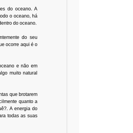
es do oceano. A 
todo o oceano, há 
uma diferenciação progressiva que leva ao desenvolvimento de formas transparentes dentro do oceano. 
ntemente do seu 
e ocorre aqui é o 
oceano e não em 
lgo muito natural 
tas que brotarem 
ilmente quanto a 
ê?. A energia do 
ara todas as suas 