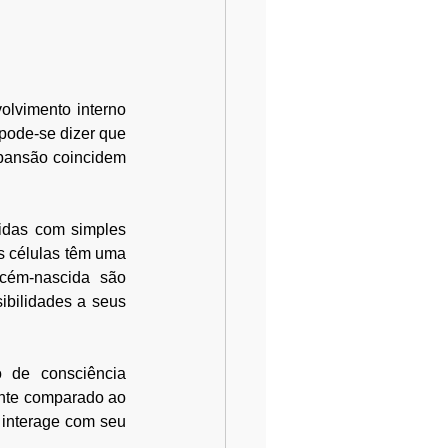
lvimento interno 
pode-se dizer que 
xpansão coincidem 
idas com simples 
s células têm uma 
cém-nascida são 
bilidades a seus 
de consciência 
ente comparado ao 
interage com seu 