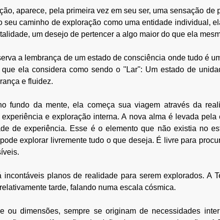
ão, aparece, pela primeira vez em seu ser, uma sensação de p
 seu caminho de exploração como uma entidade individual, ela
talidade, um desejo de pertencer a algo maior do que ela mesm
erva a lembrança de um estado de consciência onde tudo é um,
o é o que ela considera como sendo o ''Lar'': Um estado de unida
ança e fluidez.
o fundo da mente, ela começa sua viagem através da realid
experiência e exploração interna. A nova alma é levada pela 
e de experiência. Esse é o elemento que não existia no es
ode explorar livremente tudo o que deseja. É livre para procura
íveis.
á incontáveis planos de realidade para serem explorados. A T
 relativamente tarde, falando numa escala cósmica. 
e ou dimensões, sempre se originam de necessidades interi