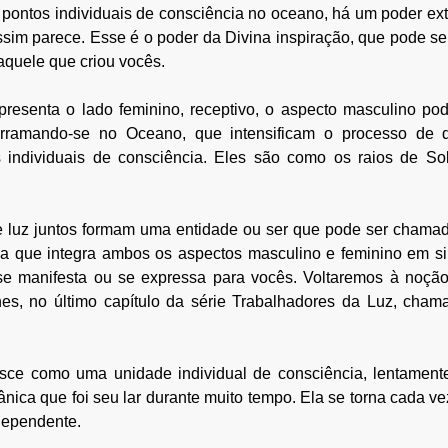
pontos individuais de consciência no oceano, há um poder ext
sim parece. Esse é o poder da Divina inspiração, que pode se
quele que criou vocês. 
resenta o lado feminino, receptivo, o aspecto masculino pode
rramando-se no Oceano, que intensificam o processo de di
individuais de consciência. Eles são como os raios de So
 luz juntos formam uma entidade ou ser que pode ser chamado 
ca que integra ambos os aspectos masculino e feminino em s
se manifesta ou se expressa para vocês. Voltaremos à noção
es, no último capítulo da série Trabalhadores da Luz, chama
ce como uma unidade individual de consciência, lentament
nica que foi seu lar durante muito tempo. Ela se torna cada ve
dependente.