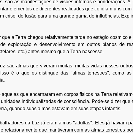
, são as manifestações de visões internas e ponderações. A Te
ntar elementos de diferentes realidades que colidiam uns com o
um crisol de fusão para uma grande gama de influências. Expli
er que a Terra chegou relativamente tarde no estágio cósmico e
de exploração e desenvolvimento em outros planos de real
telares, etc.) antes mesmo que a Terra nascesse.
uz são almas que viveram muitas, muitas vidas nesses outros 
Isso é o que os distingue das ''almas terrestres'', como a
a. 
o aquelas que encarnaram em corpos físicos na Terra relativa
unidades individualizadas de consciência. Pode-se dizer que 
Terra, quando suas almas estavam em suas etapas infantis. 
alhadores da Luz já eram almas ''adultas''. Eles já haviam p
 de relacionamento que mantiveram com as almas terrestres po