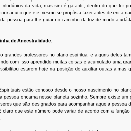
infortúnios da vida, mas sim é garantir, dentro do que for po
prir aquilo que ele mesmo se propôs a fazer antes de encarnar. 
 da pessoa para lhe guiar no caminho da luz de modo ajudá-la
 Linha de Ancestralidade
:
ão grandes professores no plano espiritual e alguns deles ta
endo com isso aprendido muitas coisas e acumulado uma gran
ossibilitou estarem hoje na posição de auxiliar outras almas
spirituais estão conosco desde o nosso nascimento no plano 
pessoa encarna nesse planeta sozinho. Sempre existe um gr
 seres que são designados para acompanhar aquela pessoa du
É claro que este número pode variar de acordo com a função
.