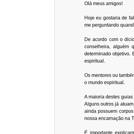
Olá meus amigos!
Hoje eu gostaria de f
me perguntando quando s
De acordo com o dicioná
conselheira, alguém q
determinado objetivo.
espiritual.
Os mentores ou também c
o mundo espiritual. 
A maioria destes guias 
Alguns outros já atuam 
ainda possuem corpos f
nossa encarnação na Te
É importante explicar