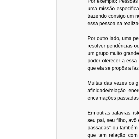
Por exemplo: Pessoas 
uma missão específica
trazendo consigo um nú
essa pessoa na realiza
Por outro lado, uma pe
resolver pendências ou
um grupo muito grande 
poder oferecer a essa
que ela se propôs a fa
Muitas das vezes os g
afinidade/relação ene
encarnações passadas o
Em outras palavras, ist
seu pai, seu filho, avô 
passadas'' ou também c
que tem relação com 