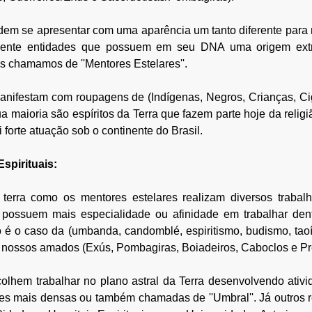
dem se apresentar com uma aparência um tanto diferente para n
mente entidades que possuem em seu DNA uma origem extrat
s chamamos de ''Mentores Estelares''.
anifestam com roupagens de (Indígenas, Negros, Crianças, Cig
 maioria são espíritos da Terra que fazem parte hoje da religiã
i forte atuação sob o continente do Brasil.
spirituais:
terra como os mentores estelares realizam diversos trabalh
possuem mais especialidade ou afinidade em trabalhar dentr
o é o caso da (umbanda, candomblé, espiritismo, budismo, tao
s nossos amados (Exús, Pombagiras, Boiadeiros, Caboclos e Pr
olhem trabalhar no plano astral da Terra desenvolvendo ativid
s mais densas ou também chamadas de ''Umbral''. Já outros re