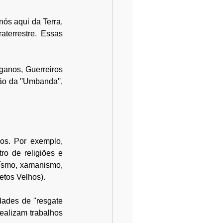
ós aqui da Terra, 
errestre. Essas 
anos, Guerreiros 
o da ''Umbanda'', 
os. Por exemplo, 
o de religiões e 
ísmo, xamanismo, 
etos Velhos).
ades de ''resgate 
alizam trabalhos 