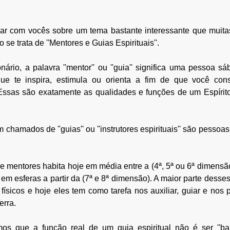
alar com vocês sobre um tema bastante interessante que muit
e trata de ''Mentores e Guias Espirituais''. 
rio, a palavra ''mentor'' ou ''guia'' significa uma pessoa sáb
ue te inspira, estimula ou orienta a fim de que você con
 Essas são exatamente as qualidades e funções de um Espírito
hamados de ''guias'' ou ''instrutores espirituais'' são pessoas
e mentores habita hoje em média entre a (4ª, 5ª ou 6ª dimensão
em esferas a partir da (7ª e 8ª dimensão). A maior parte desses 
ísicos e hoje eles tem como tarefa nos auxiliar, guiar e nos p
rra. 
mos que a função real de um guia espiritual não é ser ''ba