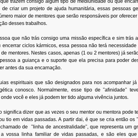
que trazem consigo algum tipo de mediunidade ou que encar
 de criar um projeto de ajuda humanitária, essas pessoas g
mero maior de mentores que serão responsáveis por oferecer a
ção desses trabalhos.
ssoa que não trás consigo uma missão específica e sim trás a
 encerrar ciclos kármicos, essa pessoa não terá necessidade 
de mentores. Nestes casos, apenas (1 ou 2 mentores) já serão 
 pessoa a guiança e o suporte que ela precisa para poder de
zer antes da sua encarnação.
uias espirituais que são designados para nos acompanhar j
rgética conosco. Normalmente, esse tipo de ''afinidade'' te
nde você e eles já podem ter tido alguma vivência juntos. 
o significa dizer que as vezes o seu mentor ou mentora pode te
ou tio em vidas passadas. A partir dai, é que se cria então os '
hamado de  ''linha de ancestralidade'', que representa um gr
a vossa linha familiar de vidas passadas, e são eles que