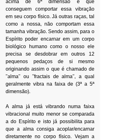
acima de 6
ª dimensão
 é que 
conseguem comportar essa vibração 
em seu corpo físico. Já outras raças, tal 
como a nossa, não comportam essa 
tamanha vibração. 
Sendo assim, para o 
Espírito poder encarnar em um corpo 
biológico humano como o nosso ele 
precisa se desdobrar em outros 12 
pequenos pedaços de si mesmo 
originando assim o que é chamado de 
''alma'' ou ''fractais de alma'', a qual 
geralmente 
vibra na faixa de (3
ª
 a 5
ª 
dimensão
).
A alma já está vibrando numa faixa 
vibracional muito menor se comparada 
a do Espírito e isto já possibilita para 
que a alma consiga acoplar/encarnar 
diretamente no corpo físico
. Vejam a 