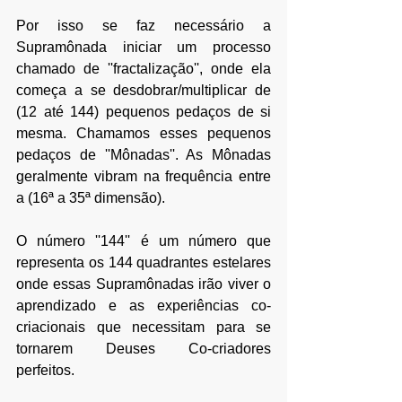
Por isso se faz necessário a 
Supramônada iniciar um processo 
chamado de ''fractalização'', onde ela 
começa a se desdobrar/multiplicar de 
(12 até 144) pequenos pedaços de si 
mesma. Chamamos esses pequenos 
pedaços de ''Mônadas''. As Mônadas 
geralmente vibram na frequência entre
a (16
ª
 a 35
ª
 dimensão).
O número ''144'' é um número que 
representa os 144 quadrantes estelares 
onde essas Supramônadas irão viver o 
aprendizado e as experiências co-
criacionais que necessitam para se 
tornarem Deuses Co-criadores 
perfeitos.