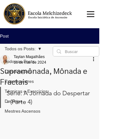
Post
Todos os Posts:
Taylan Magalhães
Todos os Posts:
16 de mai. de 2024
Supramônada, Mônada e
Canalizações
Fractais
Extraterrestres
Técnicas e Exercícios
Série: A Jornada do Despertar 
- (Parte 4)
Decretos
Mestres Ascensos