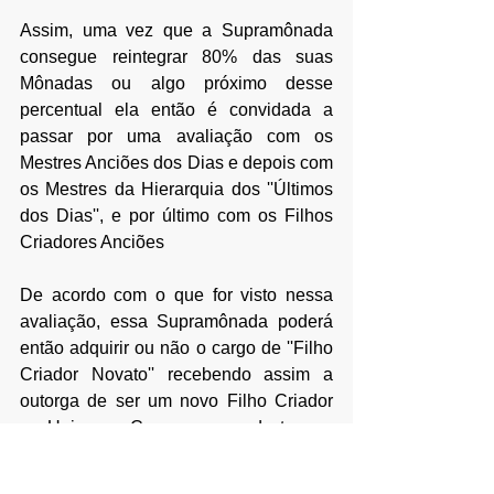
Assim, uma vez que a Supramônada 
consegue reintegrar 80% das suas 
Mônadas ou algo próximo desse 
percentual ela então é convidada a 
passar por uma avaliação com os 
Mestres Anciões dos Dias e depois com 
os Mestres da Hierarquia dos ''Últimos 
dos Dias'', e por último com os Filhos 
Criadores Anciões
De acordo com o que for visto nessa 
avaliação, essa Supramônada poderá 
então adquirir ou não o cargo de ''Filho 
Criador Novato'' recebendo assim a 
outorga de ser um novo Filho Criador 
no Universo. Com o passar do tempo, 
essa Supramônada poderá até mesmo 
chegar a se tornar um novo ''Logos 