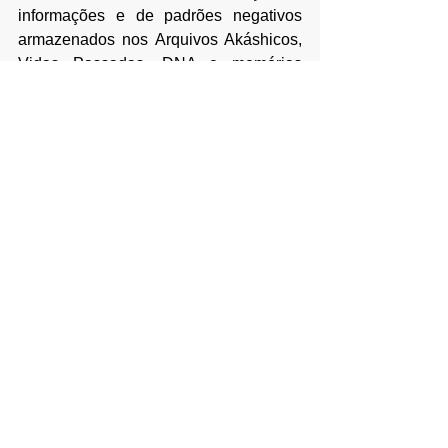
informações e de padrões negativos 
armazenados nos Arquivos Akáshicos, 
Vidas Passadas, DNA e memórias 
celulares da pessoa os quais podem 
está sendo responsáveis por influenciar 
de forma negativa o seu comportamento 
na vida atual.
Todo esse tratamento é feito junto aos 
Felinos de Sírius e ao Comando Siriano 
da Confederação de modo a ajudar 
as 
pessoas no seu processo de cura e
 de 
evolução espiritual e ascensional. Para 
saber mais informações sobre essa 
terapia clique no link abaixo.
(
Clique aqui
) para saber mais.
Espero poder ter lhe ajudado de 