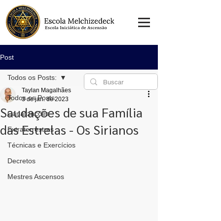
Post
Todos os Posts:
Taylan Magalhães
Todos os Posts:
3 de jan. de 2023
Saudações de sua Família
Canalizações
das Estrelas - Os Sirianos
Extraterrestres
Técnicas e Exercícios
Decretos
Mestres Ascensos