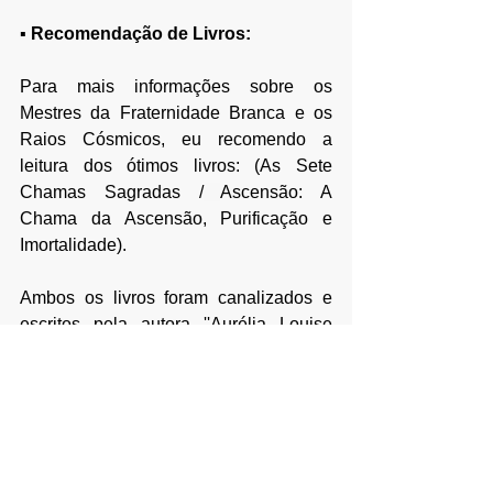
▪ Recomendação de Livros:
Para mais informações sobre os 
Mestres da Fraternidade Branca e os 
Raios Cósmicos, eu recomendo a 
leitura dos ótimos livros: (
As Sete 
Chamas Sagradas
 /
Ascensão: A 
Chama da Ascensão, Purificação e 
Imortalidade
).
Ambos os livros foram canalizados e 
escritos pela autora ''Aurélia Louise 
Jones''. Nestes dois livros você 
encontrará mais informações a respeito 
dos Mestres da Fraternidade Branca e 
também encontrará muitos exercícios e 
práticas diárias que facilitará e 
acelerará o seu processo de 