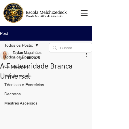
Post
Todos os Posts:
Taylan Magalhães
Todos os Posts:
4 de jan. de 2025
A Fraternidade Branca
Canalizações
Universal
Extraterrestres
Técnicas e Exercícios
Decretos
Mestres Ascensos