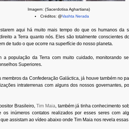
Imagem: (Sacerdotisa Aghartiana)
Créditos: @
Vashta Nerada
 estarem aqui há muito mais tempo do que os humanos da sup
ireito a Terra quanto nós. Eles são totalmente conscientes d
em de tudo o que ocorre na superfície do nosso planeta.
am a população da Terra com muito cuidado, monitorando s
onselhos Superiores.
os membros da Confederação Galáctica, já houve também no pa
lizações intraterrenas com alguns dos nossos governantes, po
.
ositor Brasileiro, 
Tim Maia
,
 também já tinha conhecimento sobr
 e os inúmeros contatos realizados por esses seres com a
ue assistam ao vídeo abaixo onde Tim Maia nos revela essas 