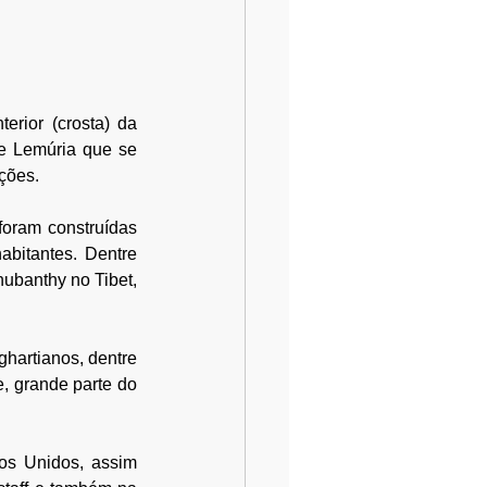
erior (crosta) da 
e Lemúria que se 
ações.
oram construídas 
bitantes. Dentre 
ubanthy no Tibet, 
hartianos, dentre 
, grande parte do 
os Unidos, assim 