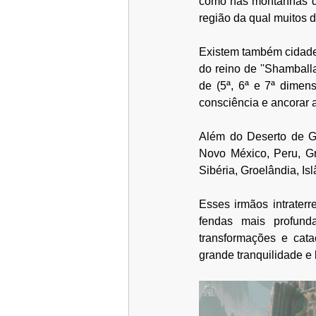
como nas montanhas do
região da qual muitos d
Existem também cidades
do reino de ''Shamballa
de (5ª, 6ª e 7ª dimen
consciência e ancorar a
Além do Deserto de Go
Novo México, Peru, Grã
Sibéria, Groelândia, Is
Esses irmãos intrater
fendas mais profund
transformações e cat
grande tranquilidade e