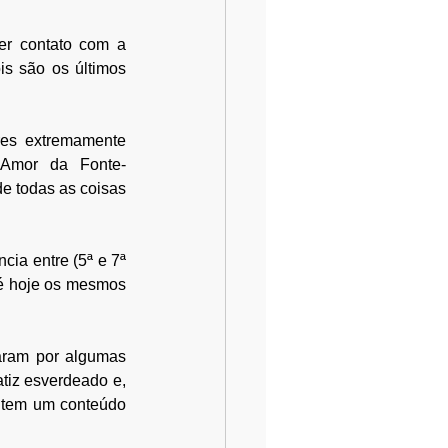
r contato com a 
is são os últimos 
res extremamente 
 Amor da Fonte-
de todas as coisas 
cia entre (5ª e 7ª 
té hoje os mesmos 
aram por algumas 
iz esverdeado e, 
 tem um conteúdo 