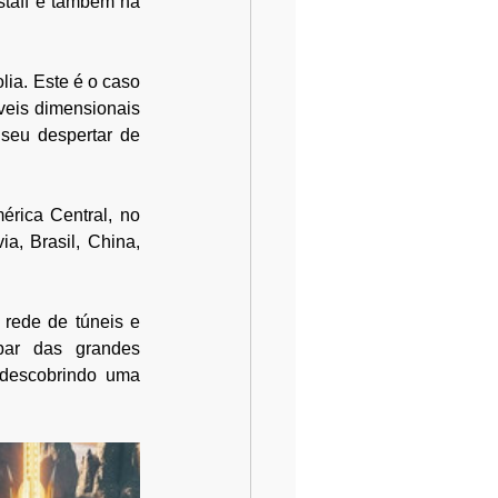
taff e também na 
ia. Este é o caso 
veis dimensionais 
seu despertar de 
rica Central, no 
a, Brasil, China, 
rede de túneis e 
ar das grandes 
descobrindo uma 