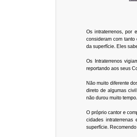
Os intraterrenos, por
consideram com tanto d
da superfície. Eles sab
Os Intraterrenos vigi
reportando aos seus C
Não muito diferente d
direto de algumas civi
não durou muito tempo
O próprio cantor e comp
cidades intraterrenas
superfície. R
ecomendo q