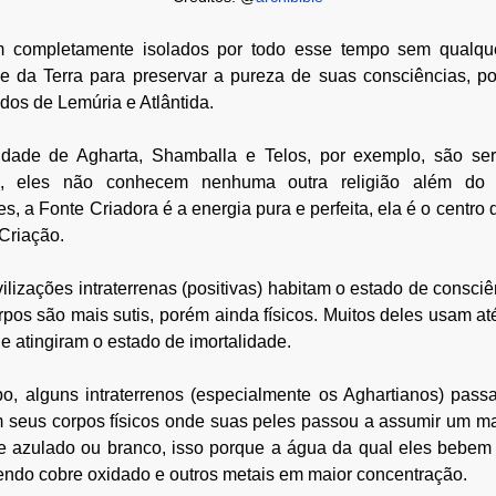
am completamente isolados por todo esse tempo sem qualque
cie da Terra para preservar a pureza de suas consciências, po
dos de Lemúria e Atlântida.
idade de Agharta, Shamballa e Telos, por exemplo, são se
s, eles não conhecem nenhuma outra religião além do
s, a Fonte Criadora é a energia pura e perfeita, ela é o centro 
 Criação.
ilizações intraterrenas (positivas) habitam o estado de consciên
pos são mais sutis, porém ainda físicos. Muitos deles usam a
e atingiram o estado de imortalidade.
, alguns intraterrenos (especialmente os Aghartianos) pass
 seus corpos físicos onde suas peles passou a assumir um mat
e azulado ou branco, isso porque a água da qual eles bebem
endo cobre oxidado e outros metais em maior concentração.