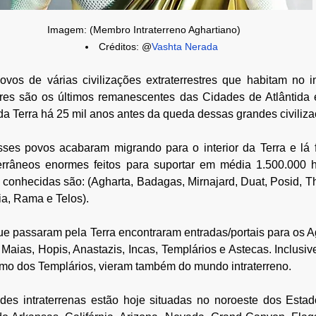
Imagem: (Membro Intraterreno Aghartiano)
Créditos: @
Vashta Nerada
ovos de várias civilizações extraterrestres que habitam no int
eres são os últimos remanescentes das Cidades de Atlântida 
 da Terra há 25 mil anos antes da queda dessas grandes civiliz
sses povos acabaram migrando para o interior da Terra e lá f
errâneos enormes feitos para suportar em média 1.500.000 ha
 conhecidas são: (Agharta, Badagas, Mirnajard, Duat, Posid, Th
ia, Rama e Telos).
ue passaram pela Terra encontraram entradas/portais para os Ag
aias, Hopis, Anastazis, Incas, Templários e Astecas. Inclusive
mo dos Templários, vieram também do mundo intraterreno.
des intraterrenas estão hoje situadas no noroeste dos Estad