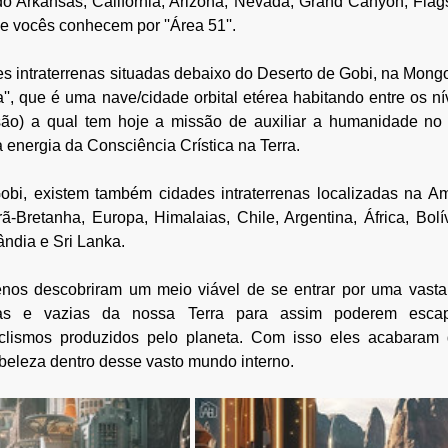
 Arkansas, Califórnia, Arizona, Nevada, Grand Canyon, Flags
e vocês conhecem por ''Área 51''.
 intraterrenas situadas debaixo do Deserto de Gobi, na Mongol
'', que é uma nave/cidade orbital etérea habitando entre os ní
são) a qual tem hoje a missão de auxiliar a humanidade no 
 energia da Consciência Crística na Terra.
bi, existem também cidades intraterrenas localizadas na Amé
-Bretanha, Europa, Himalaias, Chile, Argentina, África, Bolívi
lândia e Sri Lanka.
renos descobriram um meio viável de se entrar por uma vasta 
as e vazias da nossa Terra para assim poderem escap
aclismos produzidos pelo planeta. Com isso eles acabaram 
 beleza dentro desse vasto mundo interno.