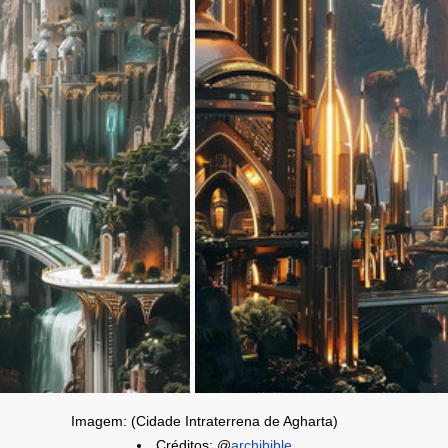
Imagem: (Cidade Intraterrena de Agharta)
Créditos: @
archibible