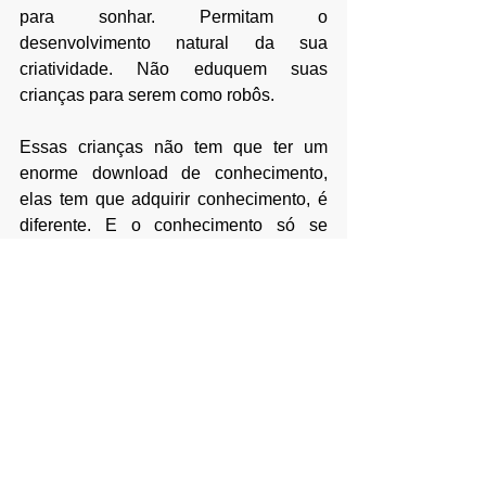
para sonhar. Permitam o 
desenvolvimento natural da sua 
criatividade. Não eduquem suas 
crianças para serem como robôs. 
Essas crianças não tem que ter um 
enorme download de conhecimento, 
elas tem que adquirir conhecimento, é 
diferente. E o conhecimento só se 
adquiri com a criatividade e com a troca 
saudável de ideias. Não é decorando 
textos que se aprende, mas sim 
pensando, compreendendo e 
assimilando o que o texto lhe trás. 
Não criem também nessas crianças 
qualquer dependência ao uso de 
medicamentos com intuito de eliminar a 
sua imperatividade. Saibam que a 