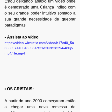
Estou deixando abaixo um vídeo onde 
é demostrado uma Criança Índigo com 
o seu grande poder intuitivo somado a 
sua grande necessidade de quebrar 
paradigmas. 
▪ 
Assista ao vídeo
:
https://video.wixstatic.com/video/b17cd0_5a
365697ae0043598acf21d203b28294/480p/
mp4/file.mp4
▪ 
OS CRISTAIS:
A partir do ano 2000 começaram então 
a chegar uma nova remessa de 