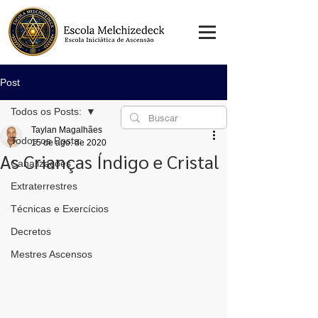
Post
Todos os Posts:
Taylan Magalhães
Todos os Posts:
15 de ago. de 2020
As Crianças Índigo e Cristal
Canalizações
Extraterrestres
Técnicas e Exercícios
Decretos
Mestres Ascensos