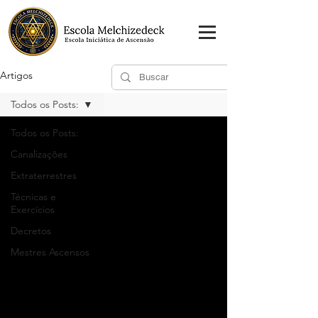
Artigos
Todos os Posts:
Todos os Posts:
Canalizações
Extraterrestres
Técnicas e
Exercícios
Decretos
Mestres Ascensos