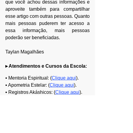
que você achou dessas informações e 
aproveite também para compartilhar 
esse artigo com outras pessoas. Quanto 
mais pessoas puderem ter acesso a 
essa informação, mais pessoas 
poderão ser beneficiadas.
Taylan Magalhães
▸ Atendimentos e Cursos da Escola:​​​​
▪ Mentoria Espiritual: (
Clique aqui
).
▪ Apometria Estelar: (
Clique aqui
).
▪ Registros Akáshicos: (
Clique aqui
).
▪ Limpeza dos Chakras: (
Clique aqui
).
▪ Terapia Sistema Siriano: (
Clique aqui
).
▪ Cursos da Escola: (
Clique aqui
).
Copyright ® Escola Melchizedeck. 