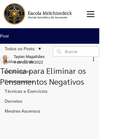
Post
Todos os Posts:
Taylan Magalhães
Todos os Posts:
4 de out. de 2022
Técnica para Eliminar os
Canalizações
Pensamentos Negativos
Extraterrestres
Técnicas e Exercícios
Decretos
Mestres Ascensos