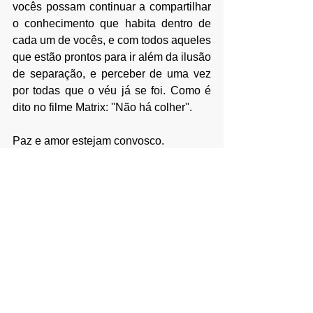
vocês possam continuar a compartilhar 
o conhecimento que habita dentro de 
cada um de vocês, e com todos aqueles 
que estão prontos para ir além da ilusão 
de separação, e perceber de uma vez 
por todas que o véu já se foi. Como é 
dito no filme Matrix: ''Não há colher''.
Paz e amor estejam convosco.
Canalizador
: James McConnell.
Fonte Original
: (
https://eraoflight.com
)
Espero poder ter lhe ajudado de 
alguma forma com esse artigo. Deixe a 
sua opinião nos comentários sobre o 
que você achou dessas informações e 
aproveite também para compartilhar 
esse artigo com outras pessoas. Quanto 