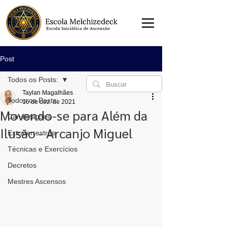
Post
Todos os Posts:
Taylan Magalhães
Todos os Posts:
16 de dez. de 2021
Movendo-se para Além da
Canalizações
Ilusão - Arcanjo Miguel
Extraterrestres
Técnicas e Exercícios
Decretos
Mestres Ascensos