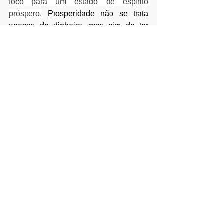
foco para um estado de espírito 
próspero.
 Prosperidade não se trata 
apenas de dinheiro, mas sim de ter 
abundância em todos os sentidos. 
Abundância de bons relacionamentos, 
de felicidade, de saúde e também de 
dinheiro. Sem esses quatro elementos 
nenhuma pessoa pode se considerar 
realmente próspera.
18:18
 – Esse é um convite para você 
praticar o desapego. É hora de colocar 
um ponto final em tudo o que pode está 
atrapalhando a sua vida, desde 
pessoas que não agregam em nada até 
sapatos apertados. Dê o seu grito de 
liberdade e mande embora tudo aquilo 
que ainda lhe faz infeliz.