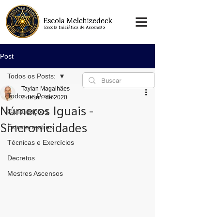
Post
Todos os Posts:
Taylan Magalhães
Todos os Posts:
2 de jun. de 2020
Números Iguais -
Canalizações
Sincronicidades
Extraterrestres
Técnicas e Exercícios
Decretos
Mestres Ascensos