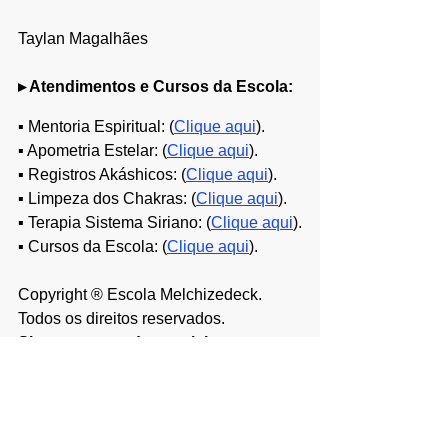
Taylan Magalhães
▸ Atendimentos e Cursos da Escola:​​​​
▪ Mentoria Espiritual: (
Clique aqui
).
▪ Apometria Estelar: (
Clique aqui
).
▪ Registros Akáshicos: (
Clique aqui
).
▪ Limpeza dos Chakras: (
Clique aqui
).
▪ Terapia Sistema Siriano: (
Clique aqui
).
▪ Cursos da Escola: (
Clique aqui
).
Copyright ® Escola Melchizedeck. 
Todos os direitos reservados.
Siga-me nas redes sociais
:
https://www.instagram.com/escolamelch
izedeck
https://www.facebook.com/escolamelchi
zedeck