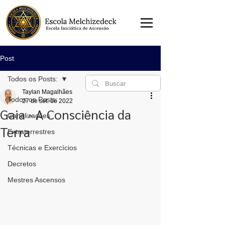
Post
Todos os Posts:
Taylan Magalhães
Todos os Posts:
27 de set. de 2022
Gaia - A Consciência da
Canalizações
Terra
Extraterrestres
Técnicas e Exercícios
Decretos
Mestres Ascensos