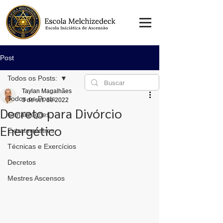
Post
Todos os Posts:
Taylan Magalhães
Todos os Posts:
3 de set. de 2022
Decreto para Divórcio
Canalizações
Energético
Extraterrestres
Técnicas e Exercícios
Decretos
Mestres Ascensos