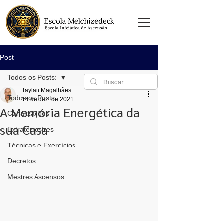
Post
Todos os Posts:
Taylan Magalhães
Todos os Posts:
14 de dez. de 2021
A Memória Energética da
Canalizações
sua Casa
Extraterrestres
Técnicas e Exercícios
Decretos
Mestres Ascensos