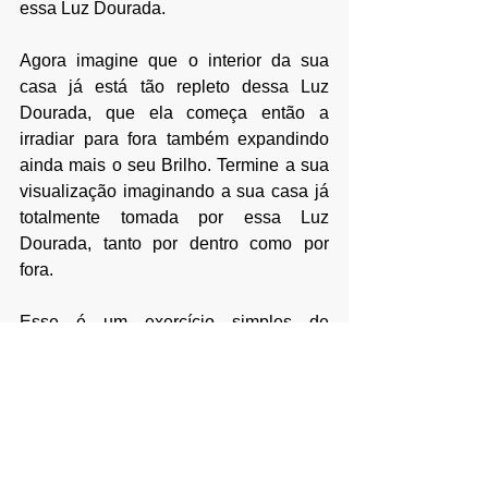
essa Luz Dourada.
Agora imagine que o interior da sua 
casa já está tão repleto dessa Luz 
Dourada, que ela começa então a 
irradiar para fora também expandindo 
ainda mais o seu Brilho. Termine a sua 
visualização imaginando a sua casa já 
totalmente tomada por essa Luz 
Dourada, tanto por dentro como por 
fora.
Esse é um exercício simples de 
visualização que ajuda na limpeza de 
larvas astrais ou formas-pensamento 
que possam está impregnadas no 
campo astral da nossa casa.
Espero poder ter lhe ajudado de 